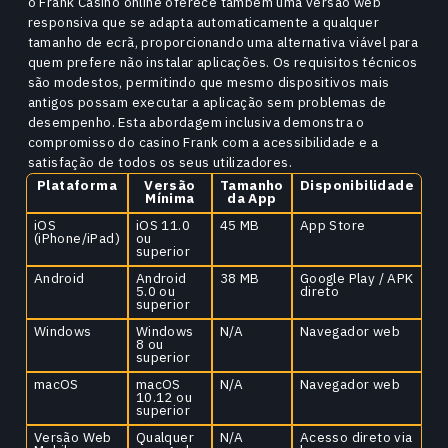
o Frank Casino online oferece também uma versão web
responsiva que se adapta automaticamente a qualquer
tamanho de ecrã, proporcionando uma alternativa viável para
quem prefere não instalar aplicações. Os requisitos técnicos
são modestos, permitindo que mesmo dispositivos mais
antigos possam executar a aplicação sem problemas de
desempenho. Esta abordagem inclusiva demonstra o
compromisso do casino Frank com a acessibilidade e a
satisfação de todos os seus utilizadores.
Plataforma
Versão
Tamanho
Disponibilidade
Mínima
da App
iOS
iOS 11.0
45 MB
App Store
(iPhone/iPad)
ou
superior
Android
Android
38 MB
Google Play / APK
5.0 ou
direto
superior
Windows
Windows
N/A
Navegador web
8 ou
superior
macOS
macOS
N/A
Navegador web
10.12 ou
superior
Versão Web
Qualquer
N/A
Acesso direto via