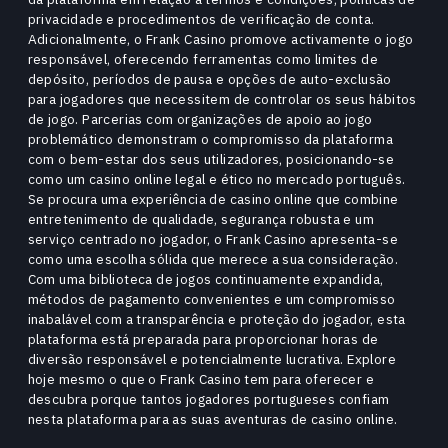
privacidade e procedimentos de verificação de conta.
Adicionalmente, o Frank Casino promove activamente o jogo
responsável, oferecendo ferramentas como limites de
depósito, períodos de pausa e opções de auto-exclusão
para jogadores que necessitem de controlar os seus hábitos
de jogo. Parcerias com organizações de apoio ao jogo
problemático demonstram o compromisso da plataforma
com o bem-estar dos seus utilizadores, posicionando-se
como um casino online legal e ético no mercado português.
Se procura uma experiência de casino online que combine
entretenimento de qualidade, segurança robusta e um
serviço centrado no jogador, o Frank Casino apresenta-se
como uma escolha sólida que merece a sua consideração.
Com uma biblioteca de jogos continuamente expandida,
métodos de pagamento convenientes e um compromisso
inabalável com a transparência e proteção do jogador, esta
plataforma está preparada para proporcionar horas de
diversão responsável e potencialmente lucrativa. Explore
hoje mesmo o que o Frank Casino tem para oferecer e
descubra porque tantos jogadores portugueses confiam
nesta plataforma para as suas aventuras de casino online.