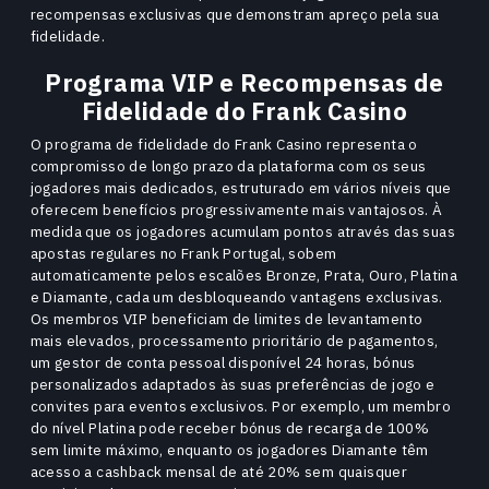
recompensas exclusivas que demonstram apreço pela sua
fidelidade.
Programa VIP e Recompensas de
Fidelidade do Frank Casino
O programa de fidelidade do Frank Casino representa o
compromisso de longo prazo da plataforma com os seus
jogadores mais dedicados, estruturado em vários níveis que
oferecem benefícios progressivamente mais vantajosos. À
medida que os jogadores acumulam pontos através das suas
apostas regulares no Frank Portugal, sobem
automaticamente pelos escalões Bronze, Prata, Ouro, Platina
e Diamante, cada um desbloqueando vantagens exclusivas.
Os membros VIP beneficiam de limites de levantamento
mais elevados, processamento prioritário de pagamentos,
um gestor de conta pessoal disponível 24 horas, bónus
personalizados adaptados às suas preferências de jogo e
convites para eventos exclusivos. Por exemplo, um membro
do nível Platina pode receber bónus de recarga de 100%
sem limite máximo, enquanto os jogadores Diamante têm
acesso a cashback mensal de até 20% sem quaisquer