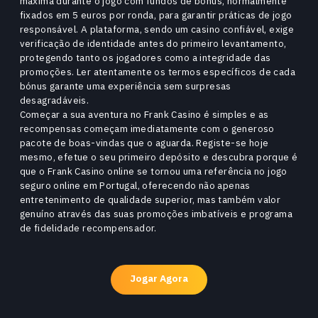
máxima durante o jogo com fundos de bónus, normalmente
fixados em 5 euros por ronda, para garantir práticas de jogo
responsável. A plataforma, sendo um casino confiável, exige
verificação de identidade antes do primeiro levantamento,
protegendo tanto os jogadores como a integridade das
promoções. Ler atentamente os termos específicos de cada
bónus garante uma experiência sem surpresas
desagradáveis.
Começar a sua aventura no Frank Casino é simples e as
recompensas começam imediatamente com o generoso
pacote de boas-vindas que o aguarda. Registe-se hoje
mesmo, efetue o seu primeiro depósito e descubra porque é
que o Frank Casino online se tornou uma referência no jogo
seguro online em Portugal, oferecendo não apenas
entretenimento de qualidade superior, mas também valor
genuíno através das suas promoções imbatíveis e programa
de fidelidade recompensador.
Jogar Agora