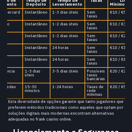
todo de
Tempo de
Tempo de
Taxas
Limit
gamento
Depósito
Levantamento
Mínimo/M
Mastercard
Instantâneo
1-3 dias úteis
Sem
€10 / €5.0
taxas
banco
Instantâneo
1-2 dias úteis
Sem
€10 / €3.0
taxas
ay
Instantâneo
1-2 dias úteis
Sem
€10 / €2.5
taxas
Instantâneo
24 horas
Sem
€10 / €10.
taxas
ler
Instantâneo
24 horas
Sem
€10 / €10.
taxas
ferência
1-3 dias
3-5 dias úteis
Possíveis
€20 / €20.
ria
úteis
taxas
bancárias
tomoedas
15-30
1-24 horas
Taxas de
€20 / €50.
in)
minutos
rede
mínimas
Esta diversidade de opções garante que tanto jogadores que
preferem métodos tradicionais como aqueles que optam por
soluções digitais mais modernas encontram alternativas
adequadas no frank casino online.