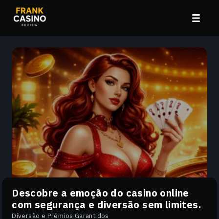
Descobre a emoção do casino online
com segurança e diversão sem limites.
Diversão e Prémios Garantidos