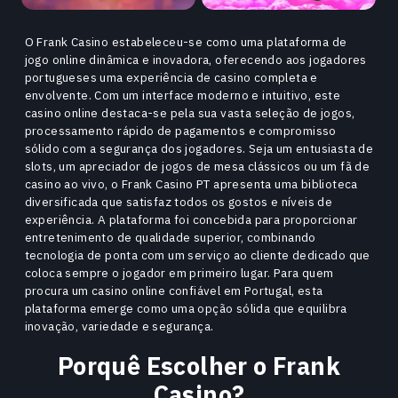
O Frank Casino estabeleceu-se como uma plataforma de
Play now
jogo online dinâmica e inovadora, oferecendo aos jogadores
Play now
portugueses uma experiência de casino completa e
envolvente. Com um interface moderno e intuitivo, este
casino online destaca-se pela sua vasta seleção de jogos,
processamento rápido de pagamentos e compromisso
sólido com a segurança dos jogadores. Seja um entusiasta de
slots, um apreciador de jogos de mesa clássicos ou um fã de
casino ao vivo, o Frank Casino PT apresenta uma biblioteca
diversificada que satisfaz todos os gostos e níveis de
experiência. A plataforma foi concebida para proporcionar
entretenimento de qualidade superior, combinando
tecnologia de ponta com um serviço ao cliente dedicado que
coloca sempre o jogador em primeiro lugar. Para quem
procura um casino online confiável em Portugal, esta
plataforma emerge como uma opção sólida que equilibra
inovação, variedade e segurança.
Porquê Escolher o Frank
Casino?