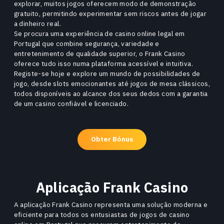
explorar, muitos jogos oferecem modo de demonstração
gratuito, permitindo experimentar sem riscos antes de jogar
a dinheiro real.
Se procura uma experiência de casino online legal em
Portugal que combine segurança, variedade e
entretenimento de qualidade superior, o Frank Casino
oferece tudo isso numa plataforma acessível e intuitiva.
Registe-se hoje e explore um mundo de possibilidades de
jogo, desde slots emocionantes até jogos de mesa clássicos,
todos disponíveis ao alcance dos seus dedos com a garantia
de um casino confiável e licenciado.
Obter Bónus
Aplicação Frank Casino
A aplicação Frank Casino representa uma solução moderna e
eficiente para todos os entusiastas de jogos de casino