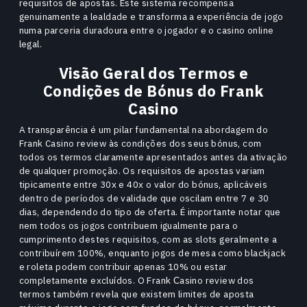
requisitos de apostas. Este sistema recompensa
genuinamente a lealdade e transforma a experiência de jogo
numa parceria duradoura entre o jogador e o casino online
legal.
Visão Geral dos Termos e
Condições de Bónus do Frank
Casino
A transparência é um pilar fundamental na abordagem do
Frank Casino review às condições dos seus bónus, com
todos os termos claramente apresentados antes da ativação
de qualquer promoção. Os requisitos de apostas variam
tipicamente entre 30x e 40x o valor do bónus, aplicáveis
dentro de períodos de validade que oscilam entre 7 e 30
dias, dependendo do tipo de oferta. É importante notar que
nem todos os jogos contribuem igualmente para o
cumprimento destes requisitos, com as slots geralmente a
contribuírem 100%, enquanto jogos de mesa como blackjack
e roleta podem contribuir apenas 10% ou estar
completamente excluídos. O Frank Сasino review dos
termos também revela que existem limites de aposta