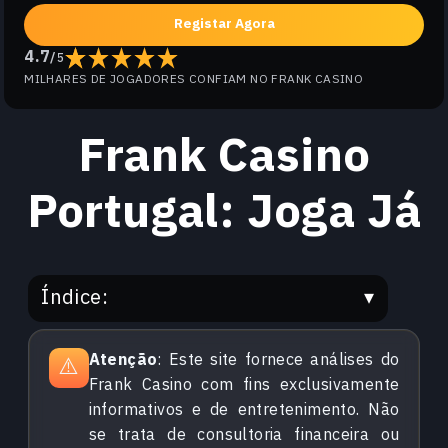
Registar Agora
4.7
/
5
MILHARES DE JOGADORES CONFIAM NO FRANK CASINO
Frank Casino
Portugal: Joga Já
Índice:
Atenção
: Este site fornece análises do
⚠️
Frank Casino com fins exclusivamente
informativos e de entretenimento. Não
se trata de consultoria financeira ou