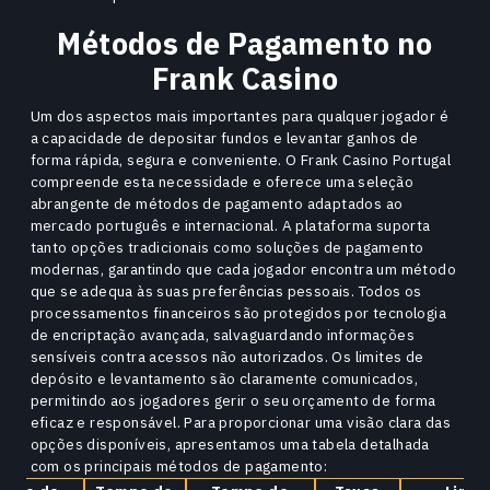
Métodos de Pagamento no
Frank Casino
Um dos aspectos mais importantes para qualquer jogador é
a capacidade de depositar fundos e levantar ganhos de
forma rápida, segura e conveniente. O Frank Casino Portugal
compreende esta necessidade e oferece uma seleção
abrangente de métodos de pagamento adaptados ao
mercado português e internacional. A plataforma suporta
tanto opções tradicionais como soluções de pagamento
modernas, garantindo que cada jogador encontra um método
que se adequa às suas preferências pessoais. Todos os
processamentos financeiros são protegidos por tecnologia
de encriptação avançada, salvaguardando informações
sensíveis contra acessos não autorizados. Os limites de
depósito e levantamento são claramente comunicados,
permitindo aos jogadores gerir o seu orçamento de forma
eficaz e responsável. Para proporcionar uma visão clara das
opções disponíveis, apresentamos uma tabela detalhada
com os principais métodos de pagamento: