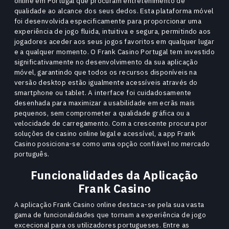
online em Portugal que procuram entretenimento de
qualidade ao alcance dos seus dedos. Esta plataforma móvel
foi desenvolvida especificamente para proporcionar uma
experiência de jogo fluida, intuitiva e segura, permitindo aos
jogadores aceder aos seus jogos favoritos em qualquer lugar
e a qualquer momento. O Frank Casino Portugal tem investido
significativamente no desenvolvimento da sua aplicação
móvel, garantindo que todos os recursos disponíveis na
versão desktop estão igualmente acessíveis através do
smartphone ou tablet. A interface foi cuidadosamente
desenhada para maximizar a usabilidade em ecrãs mais
pequenos, sem comprometer a qualidade gráfica ou a
velocidade de carregamento. Com a crescente procura por
soluções de casino online legal e acessível, a app Frank
Casino posiciona-se como uma opção confiável no mercado
português.
Funcionalidades da Aplicação
Frank Casino
A aplicação Frank Casino online destaca-se pela sua vasta
gama de funcionalidades que tornam a experiência de jogo
excecional para os utilizadores portugueses. Entre as